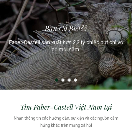
Bạn Có Biết??
Bạn Có Biết??
Bạn Có Biết??
Bạn Có Biết??
Faber-Castell trồng khoảng 20 mét khối gỗ mỗi giờ,
Faber-Castell chỉ sử dụng gỗ từ các khu rừng được
Hình dạng của bút chì vỏ gỗ được thay đổi từ tròn
Faber-Castell sản xuất hơn 2,3 tỷ chiếc bút chì vỏ
sang lục giác / tam giác bảo vệ bút không bị lăn ra
quản lý bền vững cho hoạt động sản xuất bút chì.
tương ứng với một xe tải gỗ.
gỗ mỗi năm.
khỏi bàn.
Tìm Faber-Castell Việt Nam tại
Nhận thông tin các hướng dẫn, sự kiện và các nguồn cảm
hứng khác trên mạng xã hội