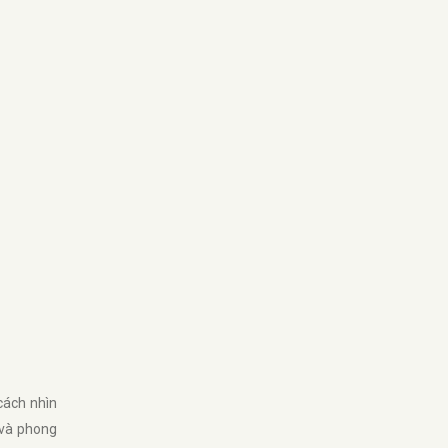
 cách nhìn
 và phong