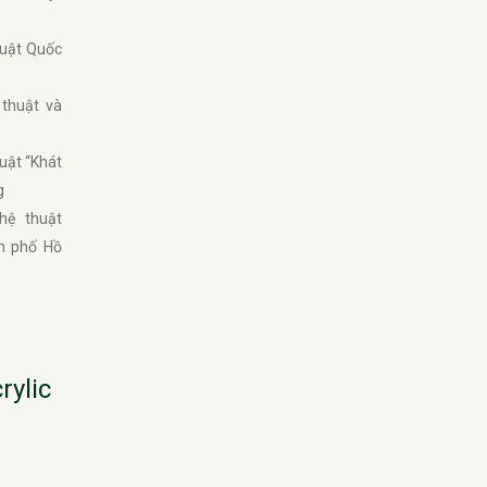
huật Quốc
 thuật và
uật “Khát
g
hệ thuật
nh phố Hồ
rylic