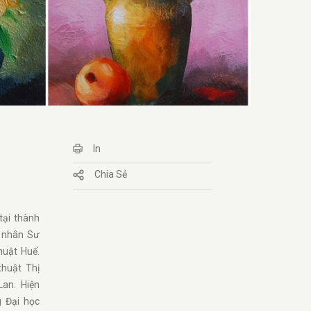
In
Chia Sẻ
tại thành
 nhân Sư
uật Huế.
thuật Thị
Lan. Hiện
g Đại học