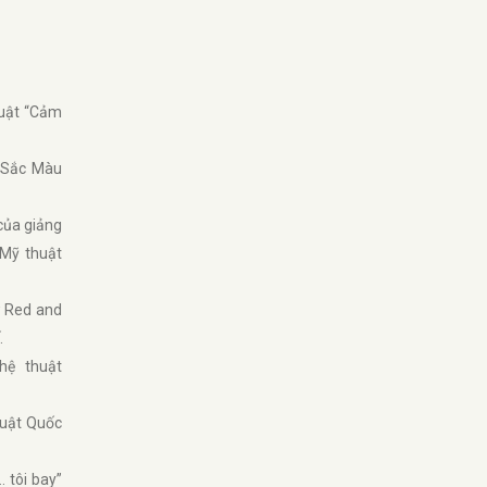
huật “Cảm
"Sắc Màu
của giảng
 Mỹ thuật
w Red and
.
hệ thuật
huật Quốc
 tôi bay”