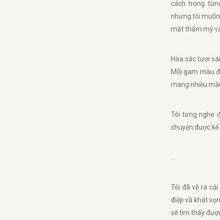
cách trong từn
nhưng tôi muốn 
mặt thẩm mỹ và
Hòa sắc tươi sá
Mỗi gam màu đư
mang nhiều màu
Tôi từng nghe đ
chuyện được kể 
...
Tôi đã vẽ ra cá
điệp vầ khát vọ
sẽ tìm thấy đượ