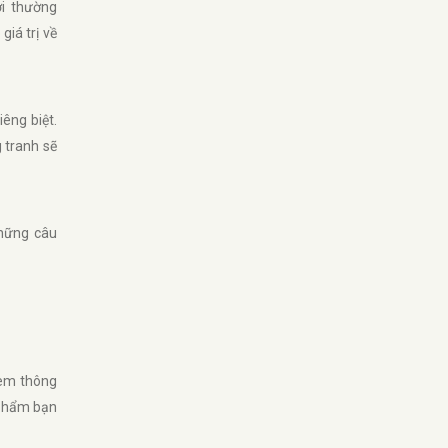
ời thường
iá trị về
êng biệt.
 tranh sẽ
những câu
xem thông
 phẩm bạn