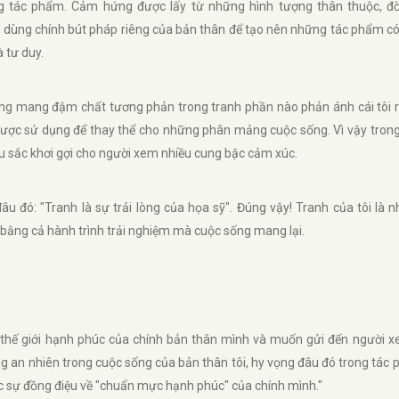
g tác phẩm. Cảm hứng được lấy từ những hình tượng thân thuộc, đ
dùng chính bút pháp riêng của bản thân để tạo nên những tác phẩm có g
 tư duy.
ng mang đậm chất tương phản trong tranh phần nào phản ánh cái tôi ri
ợc sử dụng để thay thể cho những phân mảng cuộc sống. Vì vậy trong
 sắc khơi gợi cho người xem nhiều cung bậc cảm xúc.
âu đó: "Tranh là sự trải lòng của họa sỹ". Đúng vậy! Tranh của tôi là 
bằng cả hành trình trải nghiệm mà cuộc sống mang lại.
i thế giới hạnh phúc của chính bản thân mình và muốn gửi đến người 
ng an nhiên trong cuộc sống của bản thân tôi, hy vọng đâu đó trong tác
c sự đồng điệu về "chuẩn mực hạnh phúc" của chính mình."