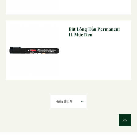
Bút Lông Dầu Permanent
II, Mực Đen