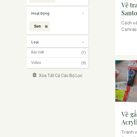
Vẽ tr
Santo
Hoạt Động
Poste
Cách vẽ
Sơn
Canvas 
Loại
Bài Viết
(1)
Video
(9)
Xóa Tất Cả Các Bộ Lọc
Vẽ gấ
Acryl
Tranh v