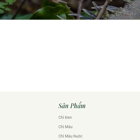
Sản Phẩm
Chì Đen
Chì Màu
Chì Màu Nước