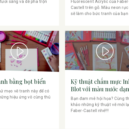
 tươi sáng và dễ pha trộn
Fluorescent Acrylic của Faber
Castell trên gỗ. Màu neon rực
sẽ làm cho bức tranh của bạn 
nên đẹp hơn. Không chứa các
thành phần độc hại, dễ pha tr
tự do sáng tạo. Sưu tập trọn 
các màu và theo dõi video để
thực hành nhé!
anh bằng bọt biển
Kỹ thuật chấm mực In
Blot với màu nước dạ
ử mẹo vẽ tranh này để có
tuýp
hững hiệu ứng vô cùng thú
Bạn đam mê hội họa? Cùng 
khảo những kỹ thuật vẽ mới l
Faber-Castell nhé!!!