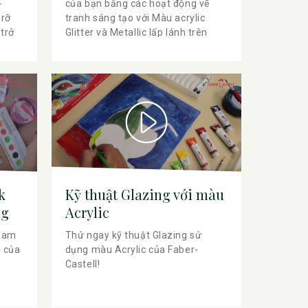
-
của bạn bằng các hoạt động vẽ
 rỡ
tranh sáng tạo với Màu acrylic
trở
Glitter và Metallic lấp lánh trên
giấy Canvas. Màu sắc tươi sáng
ộn để
với hiệu ứng lấp lánh sẽ khiến tác
bộ
phẩm của bạn ấn tượng hơn bao
 cùng
giờ hết. Cùng xem video hướng
dẫn nhé!
k
Kỹ thuật Glazing với màu
ng
Acrylic
tham
Thử ngay kỹ thuật Glazing sử
ạ của
dụng màu Acrylic của Faber-
Castell!