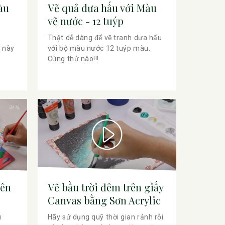
àu
Vẽ quả dưa hấu với Màu
vẽ nước - 12 tuýp
Thật dễ dàng để vẽ tranh dưa hấu
 này
với bộ màu nước 12 tuýp màu.
Cùng thử nào!!!
rên
Vẽ bầu trời đêm trên giấy
Canvas bằng Sơn Acrylic
u
Hãy sử dụng quỹ thời gian rảnh rỗi