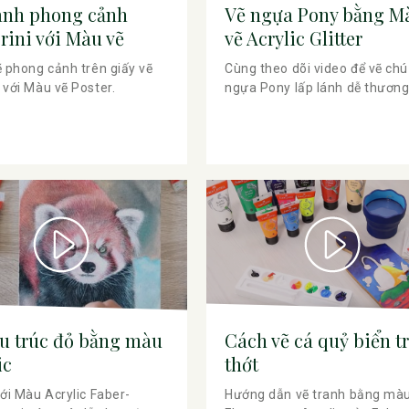
anh phong cảnh
Vẽ ngựa Pony bằng M
rini với Màu vẽ
vẽ Acrylic Glitter
r
 phong cảnh trên giấy vẽ
Cùng theo dõi video để vẽ chú
với Màu vẽ Poster.
ngựa Pony lấp lánh dễ thương
u trúc đỏ bằng màu
Cách vẽ cá quỷ biển t
ic
thớt
ới Màu Acrylic Faber-
Hướng dẫn vẽ tranh bằng mà