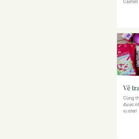
Castell
Vẽ tr
Cùng th
được n
vị nhé!