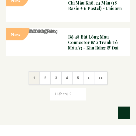
New
Chì Màu Khô, 24 Màu (18
Basic + 6 Pastel) - Unicorn
New
Bộ 48 Bút Lông Màu
Connector & 2 Tranh Tô
Màu A3 - Khu Rừng & Đại
Dương
1
2
3
4
5
>
>>