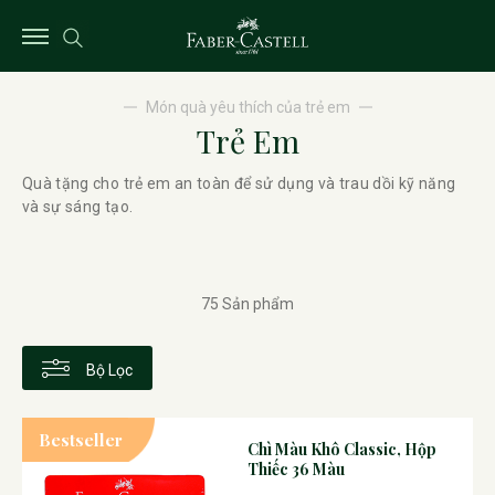
Món quà yêu thích của trẻ em
Trẻ Em
Quà tặng cho trẻ em an toàn để sử dụng và trau dồi kỹ năng
và sự sáng tạo.
75 Sản phẩm
Bộ Lọc
Bestseller
Chì Màu Khô Classic, Hộp
Thiếc 36 Màu