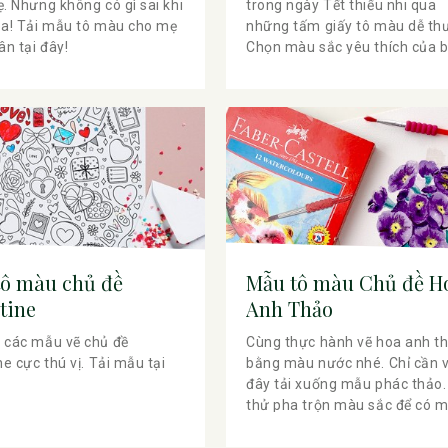
. Nhưng không có gì sai khi
trong ngày Tết thiếu nhi qua
oa! Tải mẫu tô màu cho mẹ
những tấm giấy tô màu dễ th
ân tại đây!
Chọn màu sắc yêu thích của 
và sáng tạo nhất có thể.
tô màu chủ đề
Mẫu tô màu Chủ đề H
tine
Anh Thảo
 các mẫu vẽ chủ đề
Cùng thực hành vẽ hoa anh t
ne cực thú vị. Tải mẫu tại
bằng màu nước nhé. Chỉ cần 
đây tải xuống mẫu phác thảo.
thử pha trộn màu sắc để có 
màu tím tuyệt đẹp.