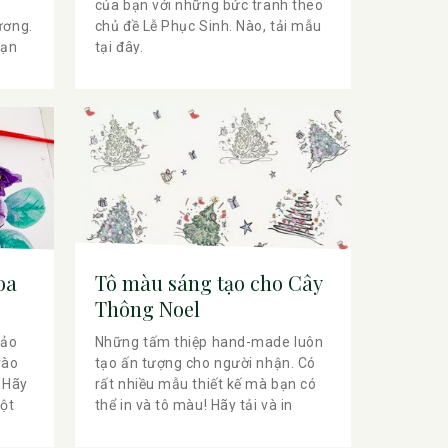
của bạn với những bức tranh theo
ương.
chủ đề Lễ Phục Sinh. Nào, tải mẫu
bạn
tại đây.
oa
Tô màu sáng tạo cho Cây
Thông Noel
hảo
Những tấm thiệp hand-made luôn
vào
tạo ấn tượng cho người nhận. Có
 Hãy
rất nhiều mẫu thiết kế mà bạn có
một
thể in và tô màu! Hãy tải và in
chúng nhé.