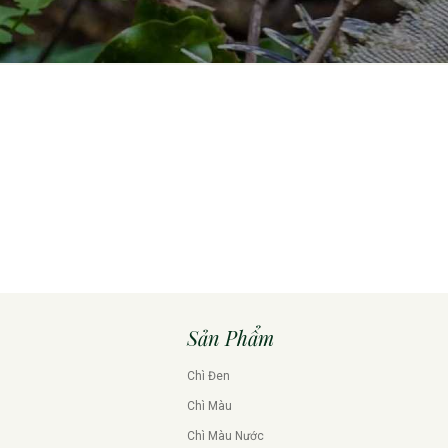
Sản Phẩm
Chì Đen
Chì Màu
Chì Màu Nước