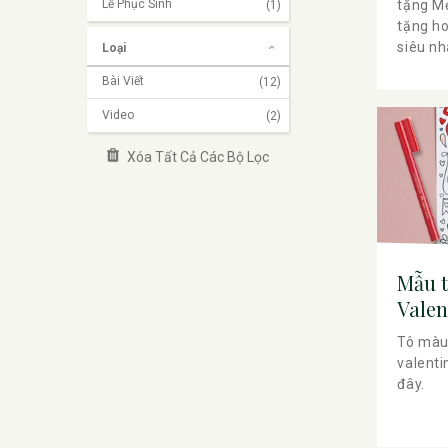
Lễ Phục Sinh
(1)
tặng Mẹ
tặng h
siêu nh
Loại
Bài Viết
(12)
Video
(2)
Xóa Tất Cả Các Bộ Lọc
Mẫu 
Valen
Tô màu
valenti
đây.