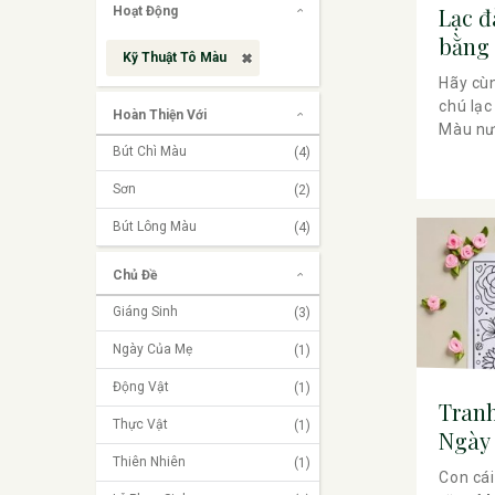
Lạc đ
Hoạt Động
bằng
Kỹ Thuật Tô Màu
Hãy cù
chú lạc
Hoàn Thiện Với
Màu nư
Bút Chì Màu
(4)
Sơn
(2)
Bút Lông Màu
(4)
Chủ Đề
Giáng Sinh
(3)
Ngày Của Mẹ
(1)
Động Vật
(1)
Tran
Thực Vật
(1)
Ngày
Thiên Nhiên
(1)
Con cái