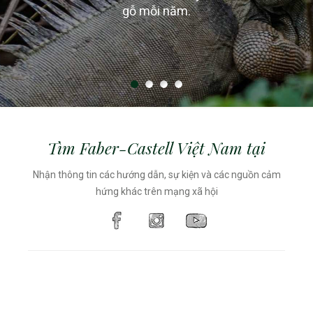
sang lục giác / tam giác bảo vệ bút không bị lăn ra
quản lý bền vững cho hoạt động sản xuất bút chì.
tương ứng với một xe tải gỗ.
gỗ mỗi năm.
khỏi bàn.
Tìm Faber-Castell Việt Nam tại
Nhận thông tin các hướng dẫn, sự kiện và các nguồn cảm
hứng khác trên mạng xã hội